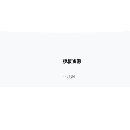
模板资源
互联网
管理方法
考研考证
教育学习
影视鉴赏