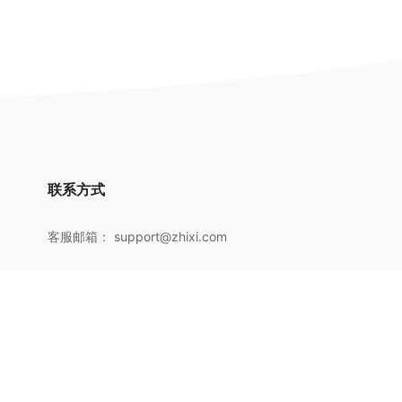
联系方式
客服邮箱：
support@zhixi.com
QQ交流群号：1083897962
商务合作：
lucy@zhixi.com