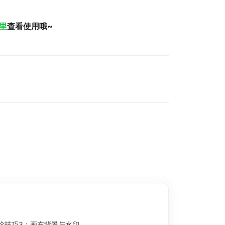
里
查看使用哦~
阶技巧3：画布背景与水印