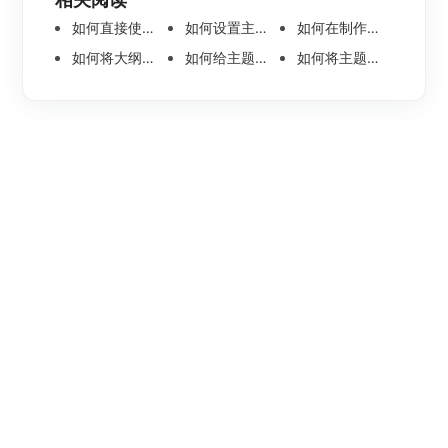
如何直接使用语音输入节点内容呢
如何设置主题节点内的文本方向
如何在制作组织架构思维导图时添加旁支型架构
如何将大纲文件分页导出？
如何给主题节点插入一个标注？
如何将主题节点中的图片一键转为思维导图？