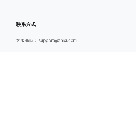
联系方式
客服邮箱：
support@zhixi.com
QQ交流群号：1083897962
商务合作：
lucy@zhixi.com
扫一扫加入QQ用户交流群
扫一扫关注微信公众号