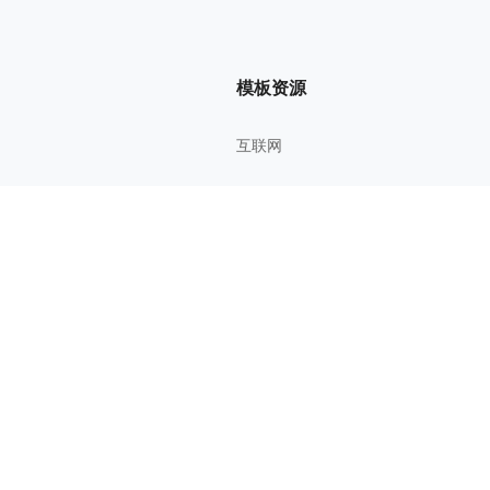
模板资源
互联网
管理方法
考研考证
教育学习
影视鉴赏
综合知识