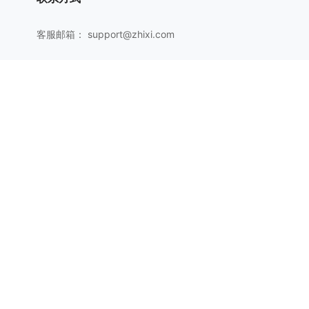
客服邮箱：
support@zhixi.com
QQ交流群号：1083897962
商务合作：
lucy@zhixi.com
扫一扫加入QQ用户交流群
扫一扫关注微信公众号
67017号-1
苏公网安备 32059002003372号