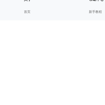
首页
新手教程
我的文件
常见问题
关于我们
进阶技巧
更新历史
校园教育
用户协议
隐私政策
Copyright@ 2026 Suzhou Zhixi Informatio