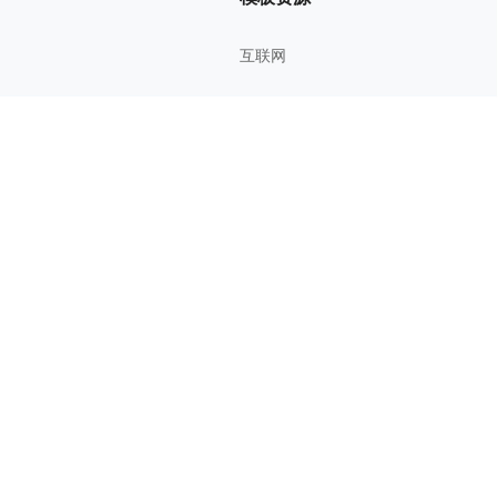
互联网
管理方法
考研考证
教育学习
影视鉴赏
综合知识
您的想法与建议，对知犀思维导图的优化改进非常有用！欢迎反馈！
n Technology Co., Ltd.苏州知犀信息科技有限公司版权所有
网站备案号：苏ICP备20200