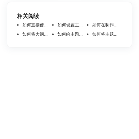
相关阅读
如何直接使用语音输入节点内容呢
如何设置主题节点内的文本方向
如何在制作组织架构思维导图时添加旁支型架构
如何将大纲文件分页导出？
如何给主题节点插入一个标注？
如何将主题节点中的图片一键转为思维导图？