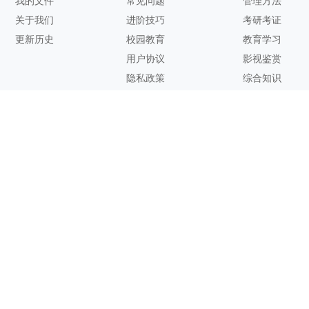
我的文件
常见问题
管理方法
关于我们
进阶技巧
考研考证
更新历史
校园教育
教育学习
用户协议
影视鉴赏
隐私政策
综合知识
联系方式
客服邮箱：
support@zhixi.com
QQ交流群号：1083897962
商务合作：
lucy@zhixi.com
扫一扫加入QQ用户交流群
扫一扫关注微信公众号
您的想法与建议，对知犀思维导图的优化改进非常有用！欢迎反