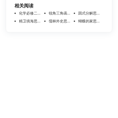
相关阅读
化学必修二思维导图合集，高中高清化学思维导图整理
锐角三角函数思维导图 | 数学思维导图分享
因式分解思维导图高清版-数学思维导图模板分享
精卫填海思维导图怎么画？高清版精卫填海思维导图模板分享
儒林外史思维导图大全|高清版免费思维导图模板
蝴蝶的家思维导图怎么画？高清版蝴蝶的家思维导图分享