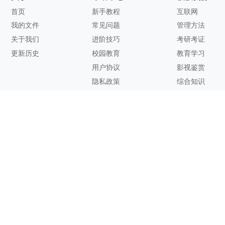
首页
新手教程
互联网
我的文件
常见问题
管理方法
关于我们
进阶技巧
考研考证
更新历史
校园教育
教育学习
用户协议
影视鉴赏
隐私政策
综合知识
联系方式
客服邮箱：
support@zhixi.com
QQ交流群号：1083897962
商务合作：
lucy@zhixi.com