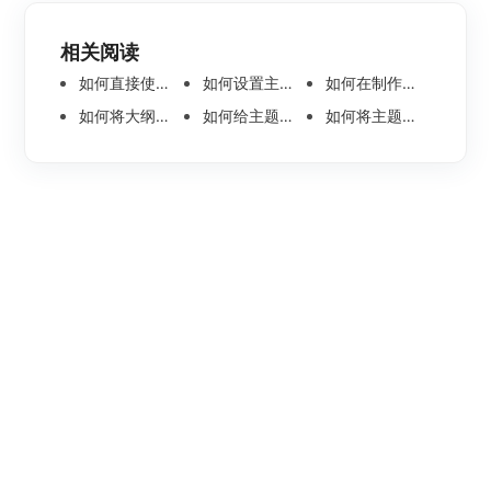
相关阅读
如何直接使用语音输入节点内容呢
如何设置主题节点内的文本方向
如何在制作组织架构思维导图时添加旁支型架构
如何将大纲文件分页导出？
如何给主题节点插入一个标注？
如何将主题节点中的图片一键转为思维导图？