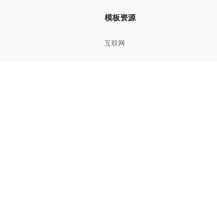
模板资源
互联网
管理方法
考研考证
教育学习
影视鉴赏
综合知识