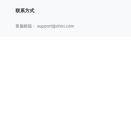
联系方式
客服邮箱：
support@zhixi.com
QQ交流群号：1083897962
商务合作：
lucy@zhixi.com
扫一扫加入QQ用户交流群
扫一扫关注微信公众号