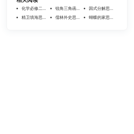
化学必修二思维导图合集，高中高清化学思维导图整理
锐角三角函数思维导图 | 数学思维导图分享
因式分解思维导图高清版-数学思维导图模板分享
精卫填海思维导图怎么画？高清版精卫填海思维导图模板分享
儒林外史思维导图大全|高清版免费思维导图模板
蝴蝶的家思维导图怎么画？高清版蝴蝶的家思维导图分享