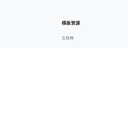
模板资源
互联网
管理方法
考研考证
教育学习
影视鉴赏
综合知识