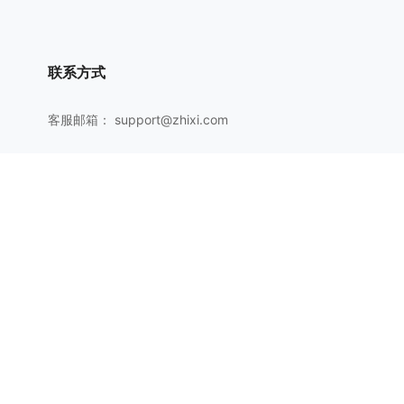
联系方式
客服邮箱：
support@zhixi.com
QQ交流群号：1083897962
商务合作：
lucy@zhixi.com
扫一扫加入QQ用户交流群
扫一扫关注微信公众号