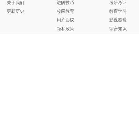
关于我们
进阶技巧
考研考证
更新历史
校园教育
教育学习
用户协议
影视鉴赏
隐私政策
综合知识
联系方式
客服邮箱：
support@zhixi.com
QQ交流群号：1083897962
商务合作：
lucy@zhixi.com
扫一扫加入QQ用户交流群
扫一扫关注微信公众号
您的想法与建议，对知犀思维导图的优化改进非常有用！欢迎反
馈！