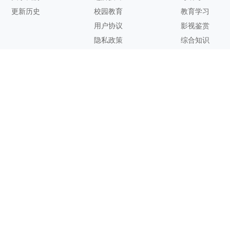
更新历史
校园教育
教育学习
用户协议
影视鉴赏
隐私政策
综合知识
联系方式
客服邮箱：
support@zhixi.com
QQ交流群号：1083897962
商务合作：
lucy@zhixi.com
扫一扫加入QQ用户交流群
扫一扫关注微信公众号
您的想法与建议，对知犀思维导图的优化改进非常有用！欢迎反
馈！