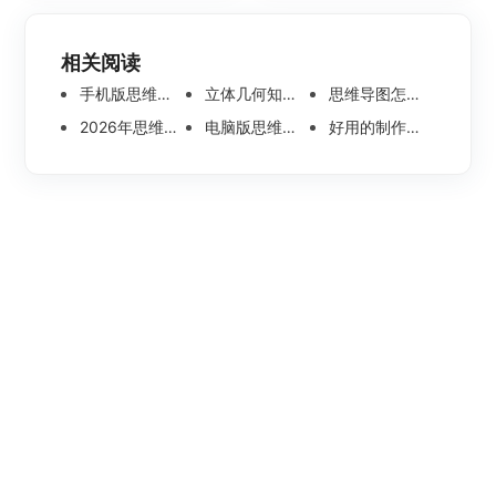
相关阅读
手机版思维导图软件哪个好 使用教程分享
立体几何知识点思维导图模板分享 思维导图怎么画
思维导图怎么画简单又漂亮 内附精美模板案例分享
2026年思维导图软件哪个好 最新免费思维导图软件测评
电脑版思维导图软件哪个好？可离线编辑的思维导图工具盘点
好用的制作思维导图软件有哪些？五款高分思维导图工具盘点