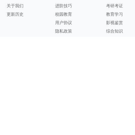
关于我们
进阶技巧
考研考证
更新历史
校园教育
教育学习
用户协议
影视鉴赏
隐私政策
综合知识
联系方式
客服邮箱：
support@zhixi.com
QQ交流群号：1083897962
商务合作：
lucy@zhixi.com
扫一扫加入QQ用户交流群
扫一扫关注微信公众号
您的想法与建议，对知犀思维导图的优化改进非常有用！欢迎反