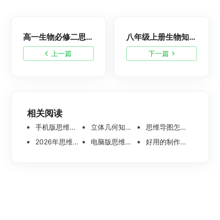
高一生物必修二思维导图大全-高中一年级生物知识点全册整理
八年级上册生物知识点归纳总结，高清思维导图涵盖所有知识点
上一篇
下一篇
相关阅读
手机版思维导图软件哪个好 使用教程分享
立体几何知识点思维导图模板分享 思维导图怎么画
思维导图怎么画简单又漂亮 内附精美模板案例分享
2026年思维导图软件哪个好 最新免费思维导图软件测评
电脑版思维导图软件哪个好？可离线编辑的思维导图工具盘点
好用的制作思维导图软件有哪些？五款高分思维导图工具盘点