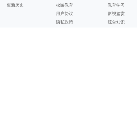
更新历史
校园教育
教育学习
用户协议
影视鉴赏
隐私政策
综合知识
联系方式
客服邮箱：
support@zhixi.com
QQ交流群号：1083897962
商务合作：
lucy@zhixi.com
扫一扫加入QQ用户交流群
扫一扫关注微信公众号
您的想法与建议，对知犀思维导图的优化改进非常有用！欢迎反
馈！