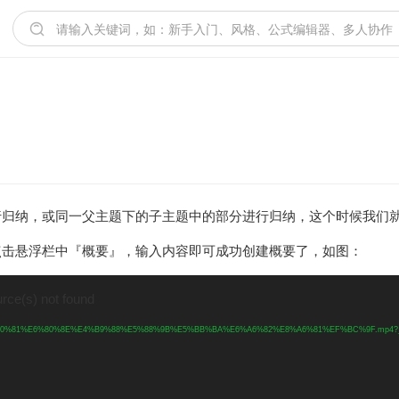
行归纳，或同一父主题下的子主题中的部分进行归纳，这个时候我们
点击悬浮栏中『概要』，输入内容即可成功创建概要了，如图：
urce(s) not found
21/09/1%E3%80%81%E6%80%8E%E4%B9%88%E5%88%9B%E5%BB%BA%E6%A6%82%E8%A6%81%EF%BC%9F.mp4?