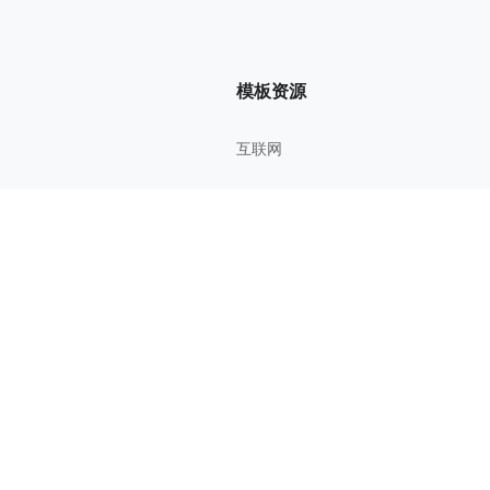
模板资源
互联网
管理方法
考研考证
教育学习
影视鉴赏
综合知识