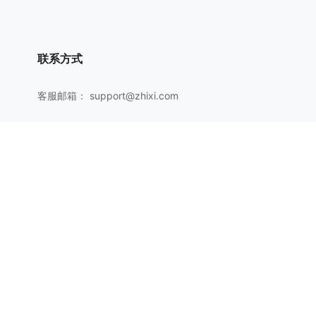
联系方式
客服邮箱：
support@zhixi.com
QQ交流群号：1083897962
商务合作：
lucy@zhixi.com
扫一扫加入QQ用户交流群
扫一扫关注微信公众号