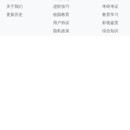
关于我们
进阶技巧
考研考证
更新历史
校园教育
教育学习
用户协议
影视鉴赏
隐私政策
综合知识
联系方式
客服邮箱：
support@zhixi.com
QQ交流群号：1083897962
商务合作：
lucy@zhixi.com
扫一扫加入QQ用户交流群
扫一扫关注微信公众号
您的想法与建议，对知犀思维导图的优化改进非常有用！欢迎反