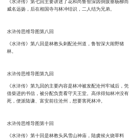
《水浒传》第七回主要讲述了花和尚鲁智深因倒拔垂杨柳而
威名远扬，后在相国寺与林冲结识，二人结为兄弟。
水浒传思维导图第八回
《水浒传》第八回是林教头刺配沧州道，鲁智深大闹野猪
林。
水浒传思维导图第九回
《水浒传》第九回的主要内容是林冲被发配沧州牢城后，凭
借柴进的书信，被分配负责看守天王堂。高俅得知林冲没有
死，便派陆谦、富安前往沧州，想要害死林冲。
水浒传思维导图第十回
《水浒传》第十回是林教头风雪山神庙，陆虞候火烧草料