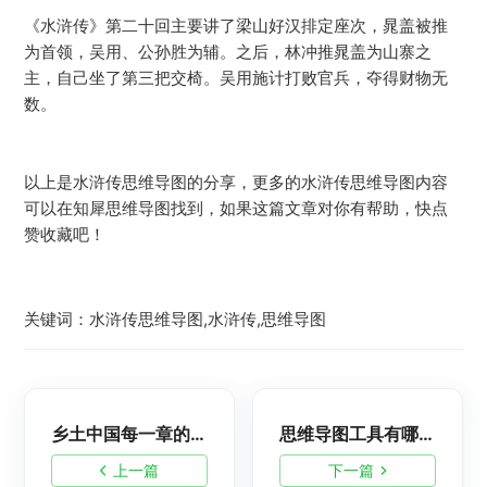
《水浒传》第二十回主要讲了梁山好汉排定座次，晁盖被推
为首领，吴用、公孙胜为辅。之后，林冲推晁盖为山寨之
主，自己坐了第三把交椅。吴用施计打败官兵，夺得财物无
数。
以上是水浒传思维导图的分享，更多的水浒传思维导图内容
可以在知犀思维导图找到，如果这篇文章对你有帮助，快点
赞收藏吧！
关键词：水浒传思维导图,水浒传,思维导图
乡土中国每一章的思维导图，高清思维导图知识点免费分享
思维导图工具有哪些？10款超好用的思维导图工具盘点！
上一篇
下一篇