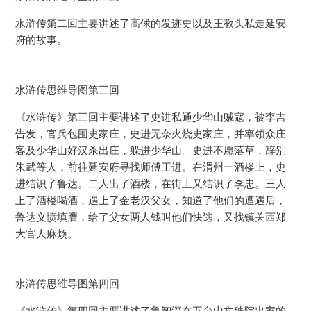
水浒传第二回主要讲述了高俅的发迹史以及王教头私走延安
府的故事。
水浒传思维导图第三回
《水浒传》第三回主要讲述了史进私通少华山贼寇，被李吉
告发，官兵包围史家庄，史进无奈火烧史家庄，并率领众庄
客及少华山好汉杀出庄，躲进少华山。史进不愿落草，辞别
朱武等人，前往延安府寻找师傅王进。在渭州一酒楼上，史
进结识了鲁达。二人出了酒楼，在街上又结识了李忠。三人
上了酒楼喝酒，遇上了金老汉父女，知道了他们的遭遇后，
鲁达义愤填膺，给了父女两人钱叫他们快逃，又找镇关西郑
大官人麻烦。
水浒传思维导图第四回
《水浒传》第四回主要讲述了鲁智深在五台山文殊院出家的