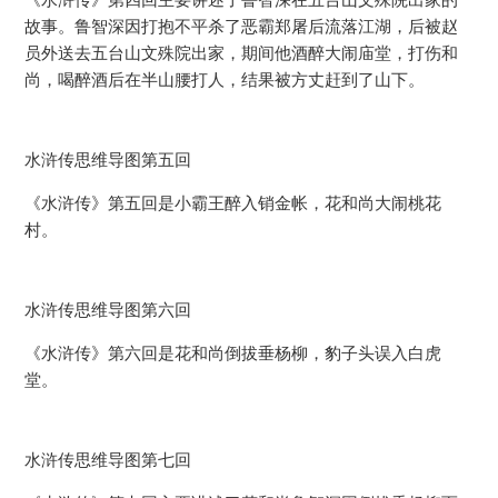
故事。鲁智深因打抱不平杀了恶霸郑屠后流落江湖，后被赵
员外送去五台山文殊院出家，期间他酒醉大闹庙堂，打伤和
尚，喝醉酒后在半山腰打人，结果被方丈赶到了山下。
水浒传思维导图第五回
《水浒传》第五回是小霸王醉入销金帐，花和尚大闹桃花
村。
水浒传思维导图第六回
《水浒传》第六回是花和尚倒拔垂杨柳，豹子头误入白虎
堂。
水浒传思维导图第七回