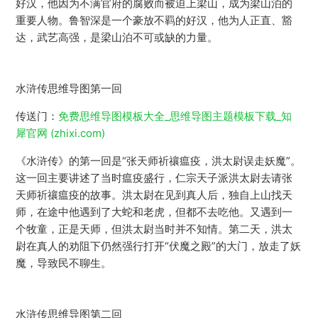
好汉，他因为不满官府的腐败而被迫上梁山，成为梁山泊的
重要人物。鲁智深是一个豪放不羁的好汉，他为人正直、豁
达，武艺高强，是梁山泊不可或缺的力量。
水浒传思维导图第一回
传送门：
免费思维导图模板大全_思维导图主题模板下载_知
犀官网 (zhixi.com)
《水浒传》的第一回是“张天师祈禳瘟疫，洪太尉误走妖魔”。
这一回主要讲述了当时瘟疫盛行，仁宗天子派洪太尉去请张
天师祈禳瘟疫的故事。洪太尉在见到真人后，独自上山找天
师，在途中他遇到了大蛇和老虎，但都不去吃他。又遇到一
个牧童，正是天师，但洪太尉当时并不知情。第二天，洪太
尉在真人的劝阻下仍然强行打开“伏魔之殿”的大门，放走了妖
魔，导致民不聊生。
水浒传思维导图第二回