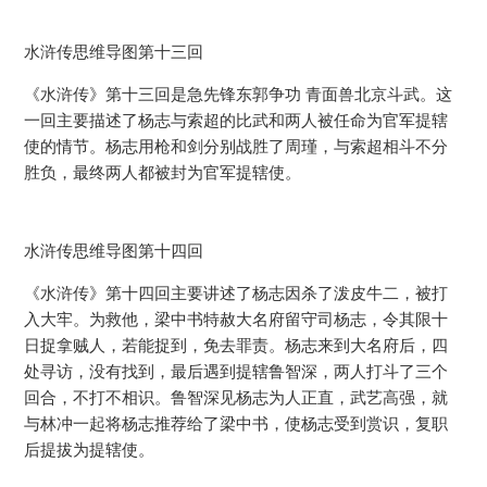
水浒传思维导图第十三回
《水浒传》第十三回是急先锋东郭争功 青面兽北京斗武。这
一回主要描述了杨志与索超的比武和两人被任命为官军提辖
使的情节。杨志用枪和剑分别战胜了周瑾，与索超相斗不分
胜负，最终两人都被封为官军提辖使。
水浒传思维导图第十四回
《水浒传》第十四回主要讲述了杨志因杀了泼皮牛二，被打
入大牢。为救他，梁中书特赦大名府留守司杨志，令其限十
日捉拿贼人，若能捉到，免去罪责。杨志来到大名府后，四
处寻访，没有找到，最后遇到提辖鲁智深，两人打斗了三个
回合，不打不相识。鲁智深见杨志为人正直，武艺高强，就
与林冲一起将杨志推荐给了梁中书，使杨志受到赏识，复职
后提拔为提辖使。