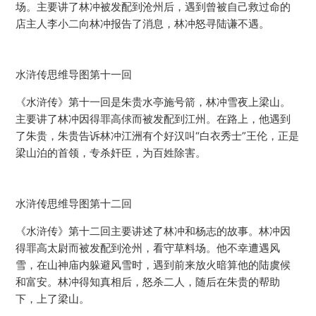
场。主要讲了林冲被发配到沧州后，遇到曾被自己救过命的
店主人李小二向林冲报告了消息，林冲怒寻陆谦不遇。
水浒传思维导图第十一回
《水浒传》第十一回是朱贵水亭施号箭，林冲雪夜上梁山。
主要讲了林冲因得罪高俅而被发配到江州。在路上，他遇到
了朱贵，朱贵告诉林冲江洲有个好汉叫“白衣秀士”王伦，正是
梁山泊的首领，专杀奸臣，为百姓除害。
水浒传思维导图第十二回
《水浒传》第十二回主要讲述了林冲和杨志的故事。林冲因
得罪高太尉而被发配到沧州，看守草料场。他不幸遭遇风
雪，在山神庙内躲避风雪时，遇到前来放火暗算他的陆虞候
和富安。林冲得知真相后，怒杀二人，随后在朱贵的帮助
下，上了梁山。