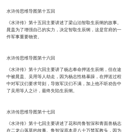
水浒传思维导图第十五回
《水浒传》第十五回主要讲述了梁山泊智取生辰纲的故事。
晁盖为了增强自己的实力，决定智取生辰纲，这是官府的一
件军事重要物资。
水浒传思维导图第十六回
《水浒传》第十六回主要讲了杨志奉命押送生辰纲，但在途
中被晁盖、吴用等人劫走，因为杨志性格暴躁，在押送过程
中对军汉们要求苛刻，导致军汉们不满，加上他不听劝告中
了吴用等人之计，最终失陷生辰纲。
水浒传思维导图第十七回
《水浒传》第十七回主要讲述了花和尚鲁智深和青面兽杨志
在二龙山落草的故事。鲁智深原本是八十万禁军教头，因为