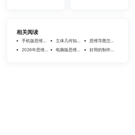
相关阅读
手机版思维导图软件哪个好 使用教程分享
立体几何知识点思维导图模板分享 思维导图怎么画
思维导图怎么画简单又漂亮 内附精美模板案例分享
2026年思维导图软件哪个好 最新免费思维导图软件测评
电脑版思维导图软件哪个好？可离线编辑的思维导图工具盘点
好用的制作思维导图软件有哪些？五款高分思维导图工具盘点