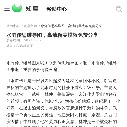
帮助中心
帮助中心
/
资讯文章
/
水浒传思维导图，高清精美模板免费分享
水浒传思维导图，高清精美模板免费分享
发布时间： 2024-1-12
标签：
AI思维导图
水浒传思维导图来啦！水浒传思维导图来啦！水浒传思维导
图来啦！重要的事情说三遍。
《水浒传》是一部以农民起义为题材的章回体小说，以官逼
民反的主题揭示了北宋时期的社会矛盾和阶级斗争。主要人
物包括宋江、武松、林冲、鲁智深等。宋江作为梁山泊好汉
的首领，有勇有谋，他以“忠义”为核心价值观，组织起了一批
好汉，在梁山泊聚义，与腐败的官府进行了激烈的斗争。武
松是一个勇敢正直的英雄，他在景阳冈打虎、杀嫂、杀西门
庆等情节中展现了他的英勇和正义感。林冲是一个被冤枉的