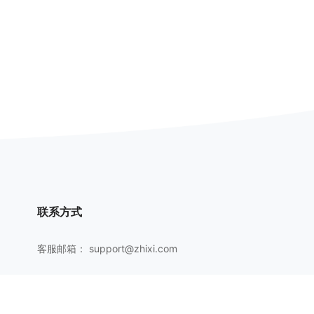
联系方式
客服邮箱：
support@zhixi.com
QQ交流群号：1083897962
商务合作：
lucy@zhixi.com