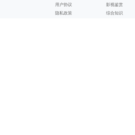
用户协议
影视鉴赏
隐私政策
综合知识
联系方式
客服邮箱：
support@zhixi.com
QQ交流群号：1083897962
商务合作：
lucy@zhixi.com
扫一扫加入QQ用户交流群
扫一扫关注微信公众号
您的想法与建议，对知犀思维导图的优化改进非常有用！欢迎反
馈！
Copyright@ 2026 Suzhou Zhixi Information Technology Co., Ltd.苏州知
犀信息科技有限公司版权所有