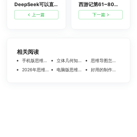
DeepSeek可以直接生成思维导图吗？
西游记第61~80回思维导图整理-西游记思维导图大全（四）
上一篇
下一篇
相关阅读
手机版思维导图软件哪个好 使用教程分享
立体几何知识点思维导图模板分享 思维导图怎么画
思维导图怎么画简单又漂亮 内附精美模板案例分享
2026年思维导图软件哪个好 最新免费思维导图软件测评
电脑版思维导图软件哪个好？可离线编辑的思维导图工具盘点
好用的制作思维导图软件有哪些？五款高分思维导图工具盘点