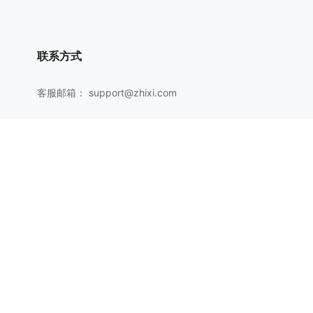
联系方式
客服邮箱：
support@zhixi.com
QQ交流群号：1083897962
商务合作：
lucy@zhixi.com
扫一扫加入QQ用户交流群
扫一扫关注微信公众号