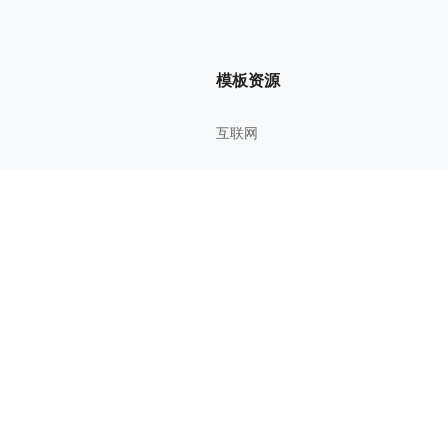
模板资源
互联网
管理方法
考研考证
教育学习
影视鉴赏
综合知识