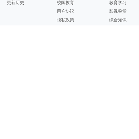
更新历史
校园教育
教育学习
用户协议
影视鉴赏
隐私政策
综合知识
联系方式
客服邮箱：
support@zhixi.com
QQ交流群号：1083897962
商务合作：
lucy@zhixi.com
扫一扫加入QQ用户交流群
扫一扫关注微信公众号
您的想法与建议，对知犀思维导图的优化改进非常有用！欢迎反
馈！
Copyright@ 2026 Suzhou Zhixi Information Technology Co., Ltd.苏州知