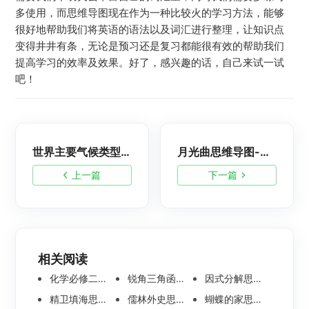
多使用，而思维导图现在作为一种比较火的学习方法，能够
很好地帮助我们将英语的语法以及词汇进行整理，让知识点
变得井井有条，无论是预习还是复习都能很有效的帮助我们
提高学习的效率及效果。好了，感兴趣的话，自己来试一试
吧！
世界主要气候类型思维导图-地理思维导图整理
月光曲思维导图-语文思维导图分享
上一篇
下一篇
相关阅读
化学必修二思维导图合集，高中高清化学思维导图整理
锐角三角函数思维导图 | 数学思维导图分享
因式分解思维导图高清版-数学思维导图模板分享
精卫填海思维导图怎么画？高清版精卫填海思维导图模板分享
儒林外史思维导图大全|高清版免费思维导图模板
蝴蝶的家思维导图怎么画？高清版蝴蝶的家思维导图分享