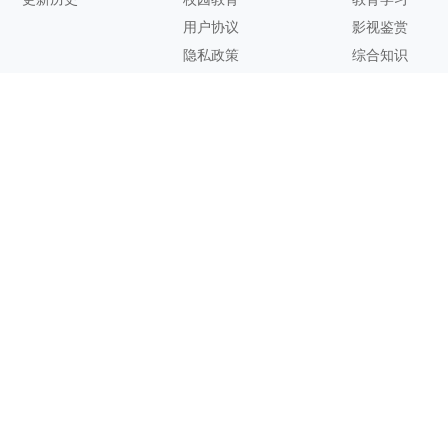
用户协议
影视鉴赏
隐私政策
综合知识
联系方式
客服邮箱：
support@zhixi.com
QQ交流群号：1083897962
商务合作：
lucy@zhixi.com
扫一扫加入QQ用户交流群
扫一扫关注微信公众号
您的想法与建议，对知犀思维导图的优化改进非常有用！欢迎反
馈！
Copyright@ 2026 Suzhou Zhixi Information Technology Co., Ltd.苏州知