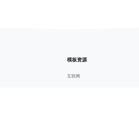
模板资源
互联网
管理方法
考研考证
教育学习
影视鉴赏