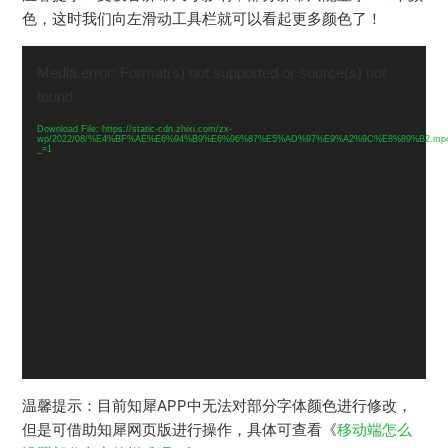
色，这时我们向左滑动工具栏就可以看起更多颜色了！
视
频
Media error: Format(s) not supported or source(s) not
播
found
放
器
Download File: https://static-cdn.zhixi.com/zx-
wp/2022/08/%E4%BF%AE%E6%94%B9%E6%96%87%E5%AD%97%E9%A2%9C%E8%89%B2.mp
_=1
温馨提示：目前知犀APP中无法对部分字体颜色进行修改，
但是可借助知犀网页版进行操作，具体可查看《
移动端怎么