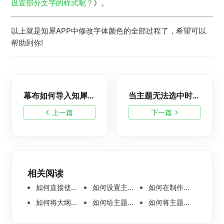
设置部分文字的样式呢？
》。
以上就是知犀APP中修改字体颜色的全部过程了，希望可以
帮助到你!
幕布如何导入知犀？
当主题无法选中时该怎么处理？
上一篇
下一篇
相关阅读
如何直接使用语音输入节点内容呢
如何设置主题节点内的文本方向
如何在制作组织架构思维导图时添加旁支型架构
如何将大纲文件分页导出？
如何给主题节点插入一个标注？
如何将主题节点中的图片一键转为思维导图？