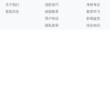
关于我们
进阶技巧
考研考证
更新历史
校园教育
教育学习
用户协议
影视鉴赏
隐私政策
综合知识
联系方式
客服邮箱：
support@zhixi.com
QQ交流群号：1083897962
商务合作：
lucy@zhixi.com
扫一扫加入QQ用户交流群
扫一扫关注微信公众号
您的想法与建议，对知犀思维导图的优化改进非常有用！欢迎反