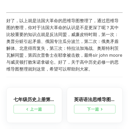
好了，以上就是法国大革命的思维导图整理了，通过思维导
图的整理，你对于法国大革命的认识是不是更深了呢？其中
比较重要的知识点就是反法同盟，威廉皮特时期，第一次：
奥普分赃引起矛盾、俄国专注瓜分波兰，第二次：俄奥矛盾
解体、北意得而复失，第三次：特拉法加海战、奥斯特利茨
瓦解同盟，第四次普鲁士在耶拿被击败，最终sir john moore
与威灵顿打败朱诺拿破仑。好了，关于高中历史必修一的思
维导图整理就到这里，希望可以帮助到大家。
七年级历史上册第一单元思维导图怎么画？初一高清脑图整理
英语语法思维导图整理：冠词-英语教育
上一篇
下一篇