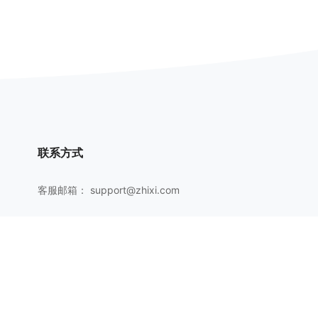
联系方式
客服邮箱：
support@zhixi.com
QQ交流群号：1083897962
商务合作：
lucy@zhixi.com