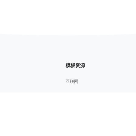
模板资源
互联网
管理方法
考研考证
教育学习
影视鉴赏