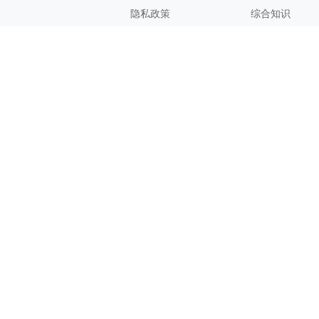
隐私政策
综合知识
联系方式
客服邮箱：
support@zhixi.com
QQ交流群号：1083897962
商务合作：
lucy@zhixi.com
扫一扫加入QQ用户交流群
扫一扫关注微信公众号
您的想法与建议，对知犀思维导图的优化改进非常有用！欢迎反
馈！
Copyright@ 2026 Suzhou Zhixi Information Technology Co., Ltd.苏州知
犀信息科技有限公司版权所有
网站备案号：苏ICP备2020067017号-1