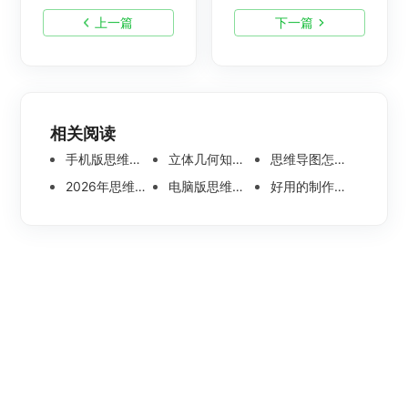
上一篇
下一篇
相关阅读
手机版思维导图软件哪个好 使用教程分享
立体几何知识点思维导图模板分享 思维导图怎么画
思维导图怎么画简单又漂亮 内附精美模板案例分享
2026年思维导图软件哪个好 最新免费思维导图软件测评
电脑版思维导图软件哪个好？可离线编辑的思维导图工具盘点
好用的制作思维导图软件有哪些？五款高分思维导图工具盘点