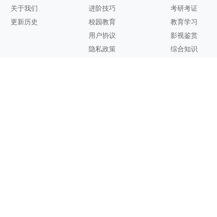
关于我们
进阶技巧
考研考证
更新历史
校园教育
教育学习
用户协议
影视鉴赏
隐私政策
综合知识
联系方式
客服邮箱：
support@zhixi.com
QQ交流群号：1083897962
商务合作：
lucy@zhixi.com
扫一扫加入QQ用户交流群
扫一扫关注微信公众号
您的想法与建议，对知犀思维导图的优化改进非常有用！欢迎反