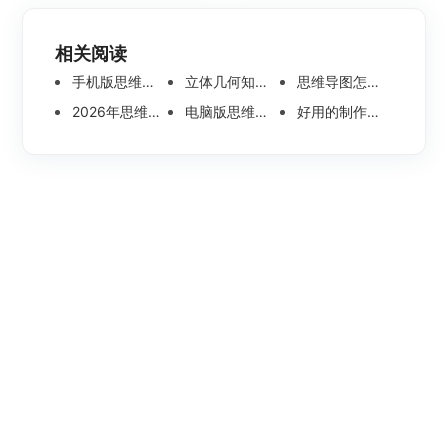
相关阅读
手机版思维导图软件哪个好 使用教程分享
立体几何知识点思维导图模板分享 思维导图怎么画
思维导图怎么画简单又漂亮 内附精美模板案例分享
2026年思维导图软件哪个好 最新免费思维导图软件测评
电脑版思维导图软件哪个好？可离线编辑的思维导图工具盘点
好用的制作思维导图软件有哪些？五款高分思维导图工具盘点