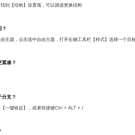
，找到【结构】设置项，可以挑选更换结构
图？
自由主题，点击选中自由主题，打开右侧工具栏【样式】选择一个目
更紧凑？
】
子分支？
收起】，或者快捷键Ctrl + ALT + /
？