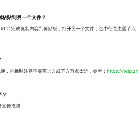
制粘贴到另一个文件？
rl C 完成复制内容到剪贴板，打开另一个文件，选中任意主题节点，按
？
拖拽，拖拽时注意不要离上方或下方节点太近，参考：
https://help.z
序？
或者直接拖拽