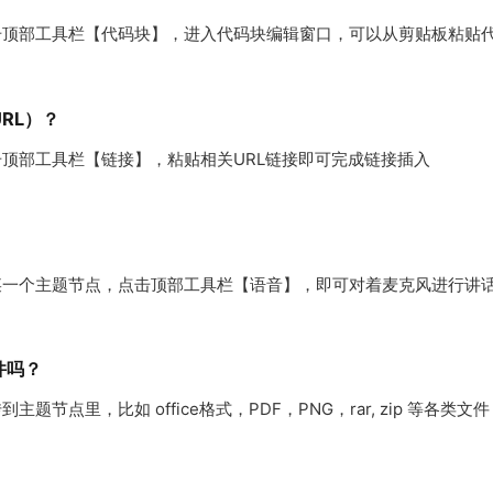
击顶部工具栏【代码块】，进入代码块编辑窗口，可以从剪贴板粘贴
RL）？
顶部工具栏【链接】，粘贴相关URL链接即可完成链接插入
某一个主题节点，点击顶部工具栏【语音】，即可对着麦克风进行讲
件吗？
点里，比如 office格式，PDF，PNG，rar, zip 等各类文件