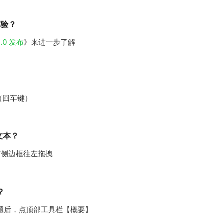
体验？
0 发布
》来进一步了解
键（回车键）
文本？
右侧边框往左拖拽
？
主题后，点顶部工具栏【概要】