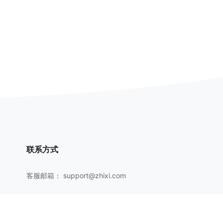
联系方式
客服邮箱：
support@zhixi.com
QQ交流群号：1083897962
商务合作：
lucy@zhixi.com