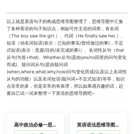
以上就是英语句子的构成思维导图整理了，思维导图中汇集
了各种英语的句子知识点，例如可作主语的词类，有名词
（The boy saw the girl.）、代词（He finally saw her.）、
短语（动名词短语(表示：已知的事实/曾经做过的事)，不定
式短语(表示：意愿/目的/未完成的事)）、名词性从句（that
从句(句首+that)、Whether从句(是由yes/no回答的问句变化
而成)、疑问词从句(是由疑问词
(when,where,what,why,how)问句变化而成)以及以上名词性
从句的功能）以及名词短语(疑问词+不定式短语)等等，知识
点非常的多，但是非常的有条理，所以如果感兴趣的话，赶
紧自己试一试来整理一下英语的思维导图吧~
高中政治必修一思维导图：生产与经济制度
英语语法思维导图大全：动词语法脑图整理-英语基础教育