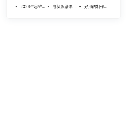
2026年思维导图软件哪个好 最新免费思维导图软件测评
电脑版思维导图软件哪个好？可离线编辑的思维导图工具盘点
好用的制作思维导图软件有哪些？五款高分思维导图工具盘点