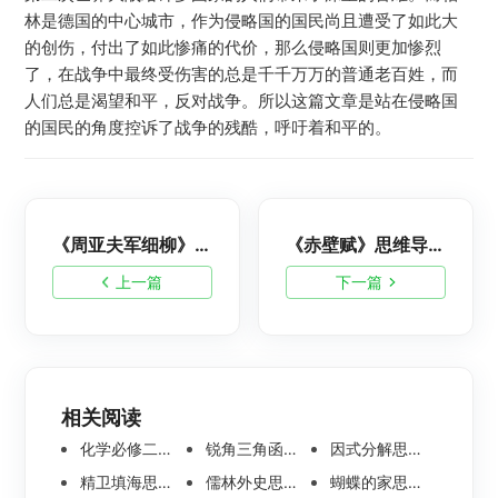
林是德国的中心城市，作为侵略国的国民尚且遭受了如此大
的创伤，付出了如此惨痛的代价，那么侵略国则更加惨烈
了，在战争中最终受伤害的总是千千万万的普通老百姓，而
人们总是渴望和平，反对战争。所以这篇文章是站在侵略国
的国民的角度控诉了战争的残酷，呼吁着和平的。
《周亚夫军细柳》思维导图-语文思维导图分享
《赤壁赋》思维导图赏析-语文思维导图整理
上一篇
下一篇
相关阅读
化学必修二思维导图合集，高中高清化学思维导图整理
锐角三角函数思维导图 | 数学思维导图分享
因式分解思维导图高清版-数学思维导图模板分享
精卫填海思维导图怎么画？高清版精卫填海思维导图模板分享
儒林外史思维导图大全|高清版免费思维导图模板
蝴蝶的家思维导图怎么画？高清版蝴蝶的家思维导图分享