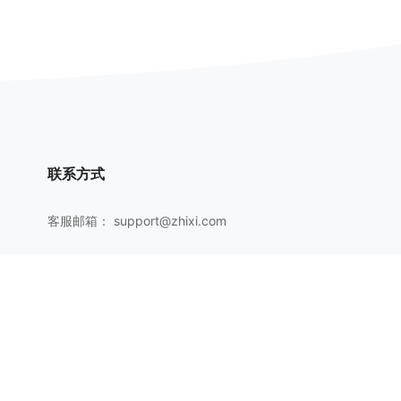
联系方式
客服邮箱：
support@zhixi.com
QQ交流群号：1083897962
商务合作：
lucy@zhixi.com