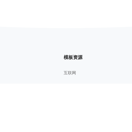
模板资源
互联网
管理方法
考研考证
教育学习
影视鉴赏