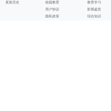
更新历史
校园教育
教育学习
用户协议
影视鉴赏
隐私政策
综合知识
联系方式
客服邮箱：
support@zhixi.com
QQ交流群号：1083897962
商务合作：
lucy@zhixi.com
扫一扫加入QQ用户交流群
扫一扫关注微信公众号
您的想法与建议，对知犀思维导图的优化改进非常有用！欢迎反
馈！