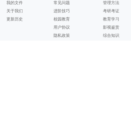
我的文件
常见问题
管理方法
关于我们
进阶技巧
考研考证
更新历史
校园教育
教育学习
用户协议
影视鉴赏
隐私政策
综合知识
联系方式
客服邮箱：
support@zhixi.com
QQ交流群号：1083897962
商务合作：
lucy@zhixi.com
扫一扫加入QQ用户交流群
扫一扫关注微信公众号