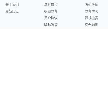
关于我们
进阶技巧
考研考证
更新历史
校园教育
教育学习
用户协议
影视鉴赏
隐私政策
综合知识
联系方式
客服邮箱：
support@zhixi.com
QQ交流群号：1083897962
商务合作：
lucy@zhixi.com
扫一扫加入QQ用户交流群
扫一扫关注微信公众号
您的想法与建议，对知犀思维导图的优化改进非常有用！欢迎反