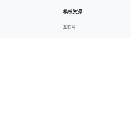
模板资源
互联网
管理方法
考研考证
教育学习
影视鉴赏
综合知识