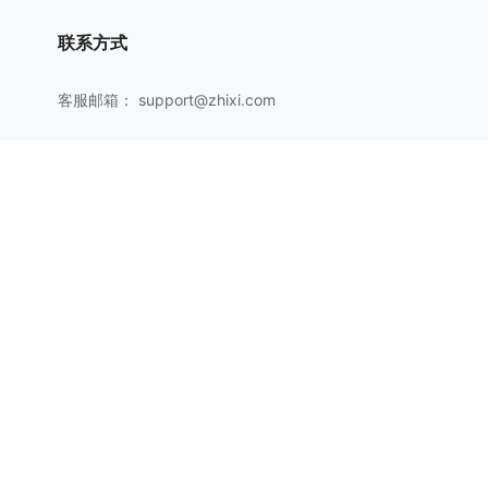
联系方式
客服邮箱：
support@zhixi.com
QQ交流群号：1083897962
商务合作：
lucy@zhixi.com
扫一扫加入QQ用户交流群
扫一扫关注微信公众号