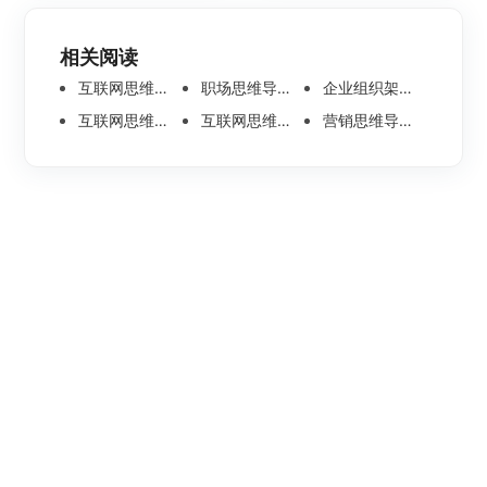
相关阅读
互联网思维导图分享：互联网营销思维
职场思维导图分享：撰写商业计划书
企业组织架构图怎么画？组织结构图分享
互联网思维导图案例整理：UI文案设计的误区
互联网思维导图案例整理：可用性测试方法
营销思维导图案例整理：市场营销概念