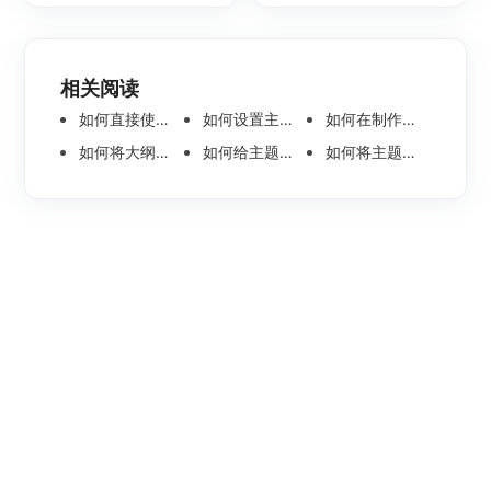
相关阅读
如何直接使用语音输入节点内容呢
如何设置主题节点内的文本方向
如何在制作组织架构思维导图时添加旁支型架构
如何将大纲文件分页导出？
如何给主题节点插入一个标注？
如何将主题节点中的图片一键转为思维导图？