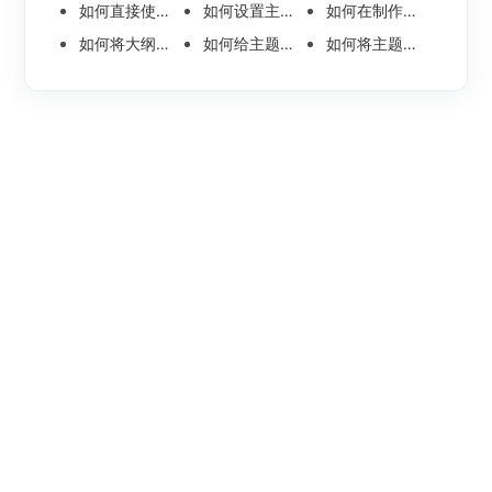
如何直接使用语音输入节点内容呢
如何设置主题节点内的文本方向
如何在制作组织架构思维导图时添加旁支型架构
如何将大纲文件分页导出？
如何给主题节点插入一个标注？
如何将主题节点中的图片一键转为思维导图？