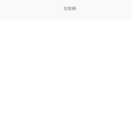
互联网
管理方法
考研考证
教育学习
影视鉴赏
综合知识
您的想法与建议，对知犀思维导图的优化改进非常有用！欢迎反馈！
n Technology Co., Ltd.苏州知犀信息科技有限公司版权所有
网站备案号：苏ICP备20200