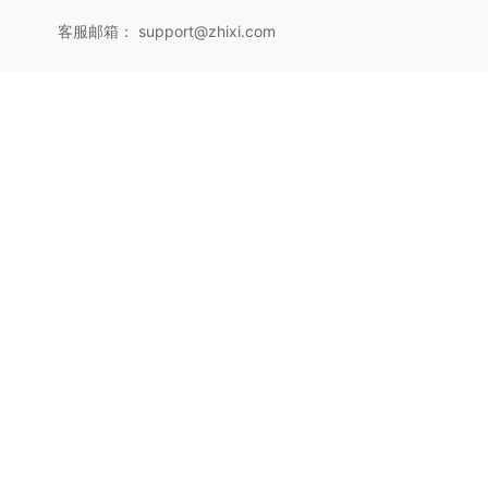
客服邮箱：
support@zhixi.com
QQ交流群号：1083897962
商务合作：
lucy@zhixi.com
扫一扫加入QQ用户交流群
扫一扫关注微信公众号
67017号-1
苏公网安备 32059002003372号