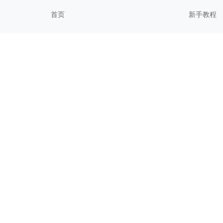
首页
新手教程
我的文件
常见问题
关于我们
进阶技巧
更新历史
校园教育
用户协议
隐私政策
Copyright@ 2026 Suzhou Zhixi Informatio