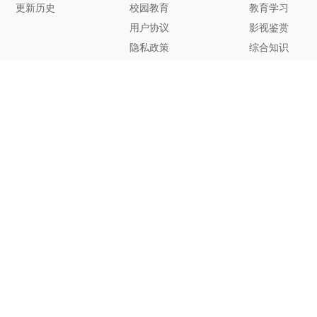
更新历史
校园教育
教育学习
用户协议
影视鉴赏
隐私政策
综合知识
联系方式
客服邮箱：
support@zhixi.com
QQ交流群号：1083897962
商务合作：
lucy@zhixi.com
扫一扫加入QQ用户交流群
扫一扫关注微信公众号
您的想法与建议，对知犀思维导图的优化改进非常有用！欢迎反
馈！