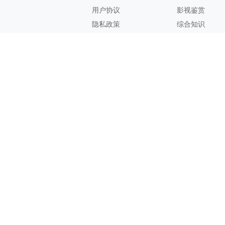
用户协议
影视鉴赏
隐私政策
综合知识
联系方式
客服邮箱：
support@zhixi.com
QQ交流群号：1083897962
商务合作：
lucy@zhixi.com
扫一扫加入QQ用户交流群
扫一扫关注微信公众号
您的想法与建议，对知犀思维导图的优化改进非常有用！欢迎反
馈！
Copyright@ 2026 Suzhou Zhixi Information Technology Co., Ltd.苏州知
犀信息科技有限公司版权所有